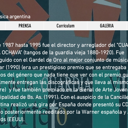
ica argentina
PRENSA
Curriculum
GALERIA
 1987 hasta 1995 fue el director y arreglador del "C
 OCHAVA" (tangos de la guardia vieja 1880-1920). Fue
nguido con el Gardel de Oro al mejor conjunto de músic
ar (1990) (era un prestigioso premio que se entregaba 
os del género que nada tiene que ver con el premio q
lmente entregan las discográficas y que lleva al mism
e) y fue también premiado en la Bienal de Arte Joven
palidad de Bs. As. (1991). Con el auspicio de la Cancill
tina realizó una gira por España donde presentó su C
do posteriormente reeditado por la Warner española y
ds (EEUU).