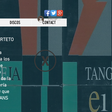
Iniciar sesión
DISCOS
CONTACT
UARTETO
a
a los
ue
o
 de la
ería
D que
 ANS