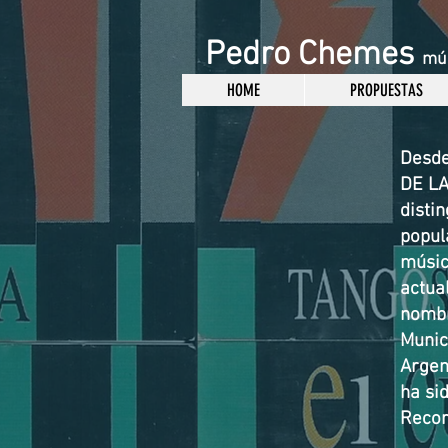
Pedro Chemes
mús
HOME
PROPUESTAS
Desde
DE LA
disti
popul
músic
actua
nombr
Munici
Argen
ha si
Recor