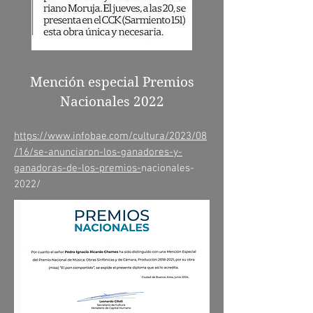
Mención especial Premios
Nacionales 2022
htt
ps://www.infobae.com/cultura/2023/08
/16/se-anunciaron-los-ganadores-y-
ganadoras-de-los-premios-
nacionales-
2022/