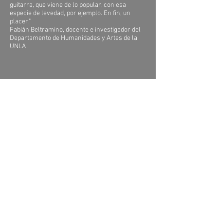
guitarra, que viene de lo popular, con esa
especie de levedad, por ejemplo. En fin, un
placer."
Fabián Beltramino, docente e investigador del
Departamento de Humanidades y Artes de la
UNLA