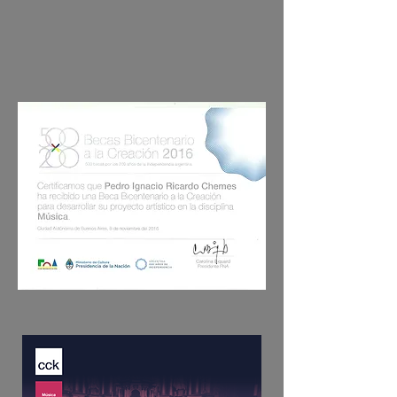
https://musicaclasica.com.ar/documen
tal-el-pan-compartido-musica-sacra-
del-siglo-xxi/