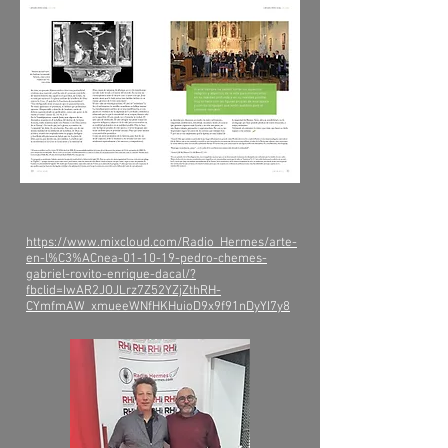
https://www.mixcloud.com/Radio_Hermes/arte-
en-l%C3%ACnea-01-10-19-pedro-chemes-
gabriel-rovito-enrique-dacal/?
fbclid=IwAR2JOJLrz7Z52YZjZthRH-
CYmfmAW_xmueeWNfHKHuioD9x9f91nDyYI7y8