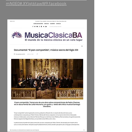
mN0E0#.XYlgt6tawW9.facebook