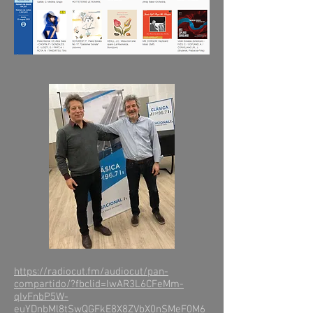
https://radiocut.fm/audiocut/pan-
compartido/?fbclid=IwAR3L6CFeMm-
qIvFnbP5W-
euYDnbMl8tSwQGFkE8X8ZVbX0nSMeF0M6